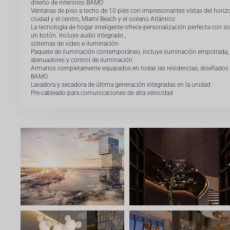
diseño de interiores BAMO
Ventanas de piso a techo de 10 pies con impresionantes vistas del horizo
ciudad y el centro, Miami Beach y el océano Atlántico
La tecnología de hogar inteligente ofrece personalización perfecta con so
un botón. Incluye audio integrado.,
sistemas de video e iluminación
Paquete de iluminación contemporáneo, incluye iluminación empotrada,
atenuadores y control de iluminación
Armarios completamente equipados en todas las residencias, diseñados
BAMO
Lavadora y secadora de última generación integradas en la unidad
Pre-cableado para comunicaciones de alta velocidad