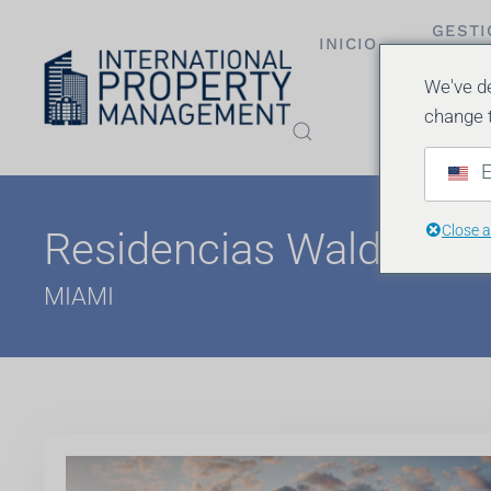
GESTI
INICIO
Ir al contenido principal
PROPI
We've de
change 
E
Close 
Residencias Waldorf As
MIAMI