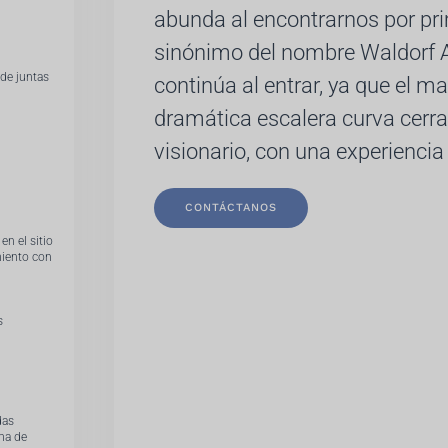
abunda al encontrarnos por pri
sinónimo del nombre Waldorf As
 de juntas
continúa al entrar, ya que el mag
dramática escalera curva cerrad
visionario, con una experiencia
.
CONTÁCTANOS
n el sitio
imiento con
s
das
rma de