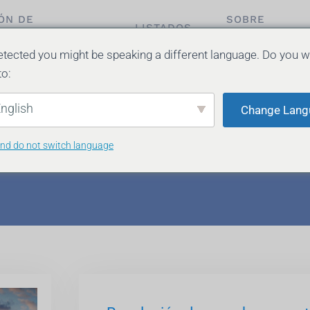
ÓN DE
SOBRE
LISTADOS
EDADES
NOSOTROS
tected you might be speaking a different language. Do you w
to:
nglish
Change Lang
and do not switch language
toria