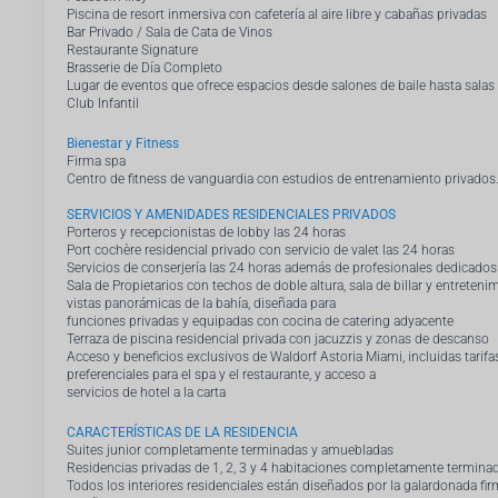
Piscina de resort inmersiva con cafetería al aire libre y cabañas privadas
Bar Privado / Sala de Cata de Vinos
Restaurante Signature
Brasserie de Día Completo
Lugar de eventos que ofrece espacios desde salones de baile hasta salas
Club Infantil
Bienestar y Fitness
Firma spa
Centro de fitness de vanguardia con estudios de entrenamiento privados
SERVICIOS Y AMENIDADES RESIDENCIALES PRIVADOS
Porteros y recepcionistas de lobby las 24 horas
Port cochère residencial privado con servicio de valet las 24 horas
Servicios de conserjería las 24 horas además de profesionales dedicados e
Sala de Propietarios con techos de doble altura, sala de billar y entreten
vistas panorámicas de la bahía, diseñada para
funciones privadas y equipadas con cocina de catering adyacente
Terraza de piscina residencial privada con jacuzzis y zonas de descanso
Acceso y beneficios exclusivos de Waldorf Astoria Miami, incluidas tarifa
preferenciales para el spa y el restaurante, y acceso a
servicios de hotel a la carta
CARACTERÍSTICAS DE LA RESIDENCIA
Suites junior completamente terminadas y amuebladas
Residencias privadas de 1, 2, 3 y 4 habitaciones completamente termina
Todos los interiores residenciales están diseñados por la galardonada fi